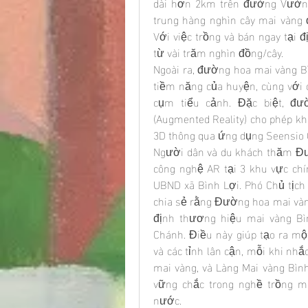
dài hơn 2km trên đường Vườn 
trung hàng nghìn cây mai vàng
Với việc trồng và bán ngay tại đ
từ vài trăm nghìn đồng/cây.
Ngoài ra, đường hoa mai vàng B
tiềm năng của huyện, cùng với cá
cụm tiểu cảnh. Đặc biệt, đ
(Augmented Reality) cho phép kh
3D thông qua ứng dụng Seensio G
Người dân và du khách thăm Đư
công nghệ AR tại 3 khu vực chí
UBND xã Bình Lợi. Phó Chủ tịc
chia sẻ rằng Đường hoa mai vàng
định thương hiệu mai vàng Bì
Chánh. Điều này giúp tạo ra mộ
và các tỉnh lân cận, mỗi khi n
mai vàng, và Làng Mai vàng Bìn
vững chắc trong nghề trồng m
nước.