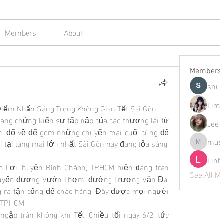
Members
About
Member
shu
Lim
Điểm Nhấn Sáng Trong Không Gian Tết Sài Gòn
ng chứng kiến sự tấp nập của các thương lái từ 
Jee
ận, đổ về để gom những chuyến mai cuối cùng để 
mus
i
 tại làng mai lớn nhất Sài Gòn này đang tỏa sáng, 
mustafap
Lin
h Lợi, huyện Bình Chánh, TP.HCM hiện đang tràn 
See All 
 tuyến đường Vườn Thơm, đường Trương Văn Đa, 
 ra tận cổng để chào hàng. Đây được mọi người 
 TP.HCM.
ập tràn không khí Tết. Chiều tối ngày 6/2, tức 