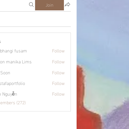
Join
s
bhangi fusam
Follow
on manika Lims
Follow
 Soon
Follow
tafaportfolio
Follow
ortfolio
h Nguyễn
Follow
Members (272)