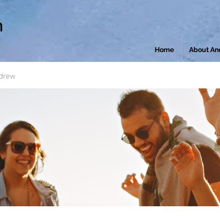
n
Home
About An
ndrew