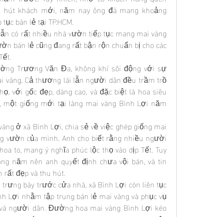
u hút khách mới, năm nay ông đã mang khoảng 
 tục bán lẻ tại TP.HCM.
vẫn có rất nhiều nhà vườn tiếp tục mang mai vàng 
ờn bán lẻ cũng đang rất bận rộn chuẩn bị cho các 
Tết.
g Trương Văn Đa, không khí sôi động với sự 
i vàng. Cả thương lái lẫn người dân đều trầm trồ 
, với gốc đẹp, dáng cao, và đặc biệt là hoa siêu 
 một giống mới tại làng mai vàng Bình Lợi năm 
ng ở xã Bình Lợi, chia sẻ về việc ghép giống mai 
ng vườn của mình. Anh cho biết rằng nhiều người 
hoa to, mang ý nghĩa phúc lộc thọ vào dịp Tết. Tuy 
ong năm nên anh quyết định chưa vội bán, và tin 
 rất đẹp và thu hút.
trưng bày trước cửa nhà, xã Bình Lợi còn liên tục 
h Lợi nhằm tập trung bán lẻ mai vàng và phục vụ 
và người dân. Đường hoa mai vàng Bình Lợi kéo 