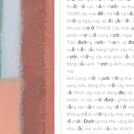
thuộc từ các năm trước và th
10.000 cây mai đến Hà Nội và tiếp
Những ngày này, dù đã gần Tết, 
lên các chợ ở TP.HCM. Các nhà vư
phiên chợ cuối cùng trước ngày 
Trên đường Vườn Thơm và đườn
xuất hiện của hàng nghìn cây ma
trước những cây mai phúc lộc thọ
bông của anh Trương Anh Long,
nay.
Anh Long, một người trồng mai và
vàng siêu bông cho một cây tro
rất thích cây này vì dáng đẹp và 
nhiên, vì cây mới được ghép tr
rằng vào năm sau, cây sẽ trở nên
Không chỉ là những cây mai vàng 
tổ chức Đường hoa Mai vàng Bìn
nhu cầu vui xuân của du khách 