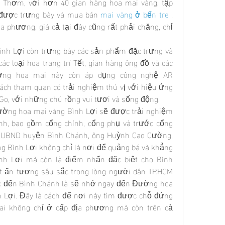
Thơm, với hơn 40 gian hàng hoa mai vàng, tập 
 được trưng bày và mua bán 
mai vàng ở bến tre
 . 
ịa phương, giá cả tại đây cũng rất phải chăng, chỉ 
ình Lợi còn trưng bày các sản phẩm đặc trưng và 
c loại hoa trang trí Tết, gian hàng ông đồ và các 
ường hoa mai này còn áp dụng công nghệ AR 
ách tham quan có trải nghiệm thú vị với hiệu ứng 
o, với những chú rồng vui tươi và sống động.
ờng hoa mai vàng Bình Lợi sẽ được trải nghiệm 
nh, bao gồm cổng chính, cổng phụ và trước cổng 
h UBND huyện Bình Chánh, ông Huỳnh Cao Cường, 
 Bình Lợi không chỉ là nơi để quảng bá và khẳng 
nh Lợi mà còn là điểm nhấn đặc biệt cho Bình 
t ấn tượng sâu sắc trong lòng người dân TP.HCM 
hắc đến Bình Chánh là sẽ nhớ ngay đến Đường hoa 
h Lợi. Đây là cách để nơi này tìm được chỗ đứng 
ai không chỉ ở cấp địa phương mà còn trên cả 