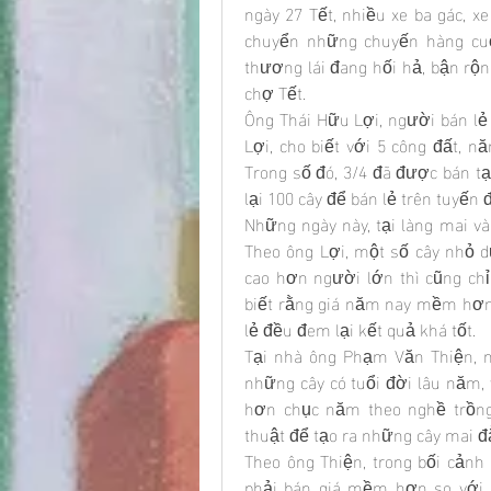
ngày 27 Tết, nhiều xe ba gác, xe
chuyển những chuyến hàng cu
thương lái đang hối hả, bận rộn
chợ Tết.
Ông Thái Hữu Lợi, người bán lẻ 
Lợi, cho biết với 5 công đất, 
Trong số đó, 3/4 đã được bán tạ
lại 100 cây để bán lẻ trên tuyến
Những ngày này, tại làng mai vàn
Theo ông Lợi, một số cây nhỏ d
cao hơn người lớn thì cũng chỉ
biết rằng giá năm nay mềm hơn 
lẻ đều đem lại kết quả khá tốt.
Tại nhà ông Phạm Văn Thiện, nh
những cây có tuổi đời lâu năm, v
hơn chục năm theo nghề trồng 
thuật để tạo ra những cây mai đ
Theo ông Thiện, trong bối cảnh 
phải bán giá mềm hơn so với 