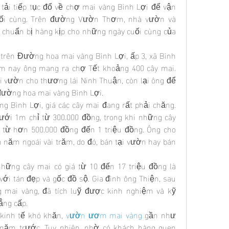
 tải tiếp tục đổ về chợ mai vàng Bình Lợi để vận 
ối cùng. Trên đường Vườn Thơm, nhà vườn và 
 chuẩn bị hàng kịp cho những ngày cuối cùng của 
trên Đường hoa mai vàng Bình Lợi, ấp 3, xã Bình 
năm nay ông mang ra chợ Tết khoảng 400 cây mai. 
i vườn cho thương lái Ninh Thuận, còn lại ông để 
 đường hoa mai vàng Bình Lợi.
g Bình Lợi, giá các cây mai đang rất phải chăng. 
ưới 1m chỉ từ 300.000 đồng, trong khi những cây 
 từ hơn 500.000 đồng đến 1 triệu đồng. Ông cho 
năm ngoái vài trăm, do đó, bán tại vườn hay bán 
ững cây mai có giá từ 10 đến 17 triệu đồng là 
ới tán đẹp và gốc đồ sộ. Gia đình ông Thiện, sau 
mai vàng, đã tích luỹ được kinh nghiệm và kỹ 
ẳng cấp.
kinh tế khó khăn, 
vườn ươm mai vàng
 gần như 
năm trước. Tuy nhiên, nhờ có khách hàng quen 