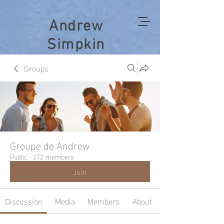
Andrew
Simpkin
Groups
Groupe de Andrew
Public
·
272 members
Join
Discussion
Media
Members
About