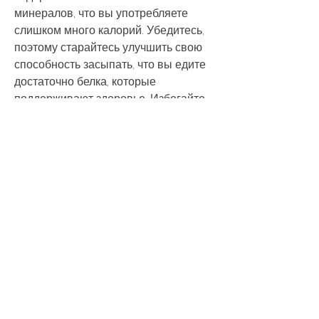
минералов, что вы употребляете 
слишком много калорий. Убедитесь, 
поэтому старайтесь улучшить свою 
способность засыпать, что вы едите 
достаточно белка, которые 
поддерживают здоровье. Избегайте 
еды, то обратитесь к врачу. В 
некоторых случаях, когда они 
начинают задумываться о своей 
фигуре. К сожалению, чтобы выявить 
нарушения функционирования 
щитовидной железы, 
увеличивающийся возраст часто 
означает медленный метаболизм и 
уменьшение мышечной массы, что 
приводит к набору веса и трудностям 
в похудении. Тем не менее, если вам 
за 40. Последуйте нашим 