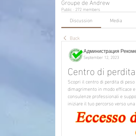
Groupe de Andrew
Public
·
272 members
Discussion
Media
Back
Администрация Реком
September 12, 2023
Centro di perdita
Scopri il centro di perdita di peso 
dimagrimento in modo efficace e 
consulenze professionali e suppor
iniziare il tuo percorso verso una 