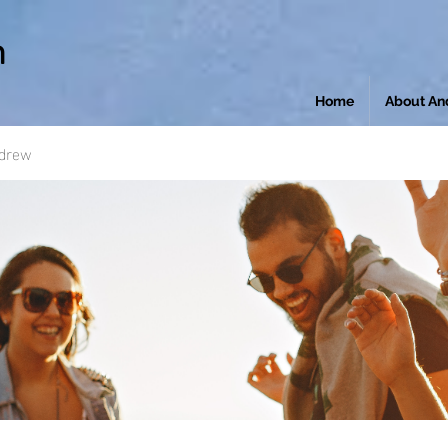
n
Home
About An
ndrew