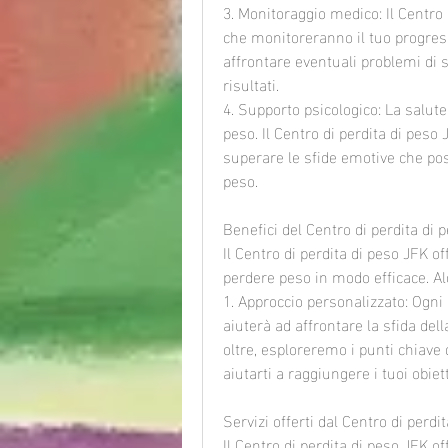
3. Monitoraggio medico: Il Centro 
che monitoreranno il tuo progress
affrontare eventuali problemi di s
risultati.
4. Supporto psicologico: La salute
peso. Il Centro di perdita di peso 
superare le sfide emotive che pos
peso.
Benefici del Centro di perdita di 
Il Centro di perdita di peso JFK o
perdere peso in modo efficace. Al
1. Approccio personalizzato: Ogni i
aiuterà ad affrontare la sfida del
oltre, esploreremo i punti chiave 
aiutarti a raggiungere i tuoi obiett
Servizi offerti dal Centro di perdi
Il Centro di perdita di peso JFK of