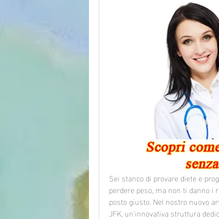
Sei stanco di provare diete e pro
perdere peso, ma non ti danno i ris
posto giusto. Nel nostro nuovo arti
JFK, un'innovativa struttura dedic