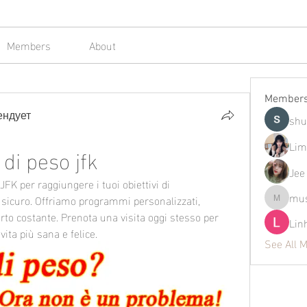
Members
About
Member
ендует
shu
Lim
 di peso jfk
Jee
JFK per raggiungere i tuoi obiettivi di 
mus
sicuro. Offriamo programmi personalizzati, 
mustafap
to costante. Prenota una visita oggi stesso per 
Lin
vita più sana e felice.
See All 