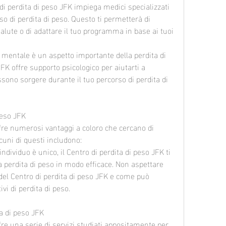
di perdita di peso JFK impiega medici specializzati 
o di perdita di peso. Questo ti permetterà di 
alute o di adattare il tuo programma in base ai tuoi 
 mentale è un aspetto importante della perdita di 
JFK offre supporto psicologico per aiutarti a 
sono sorgere durante il tuo percorso di perdita di 
peso JFK
ffre numerosi vantaggi a coloro che cercano di 
cuni di questi includono:
ndividuo è unico, il Centro di perdita di peso JFK ti 
la perdita di peso in modo efficace. Non aspettare 
del Centro di perdita di peso JFK e come può 
ivi di perdita di peso.
ta di peso JFK
fre una serie di servizi studiati appositamente per 