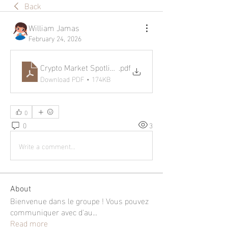
Back
William Jamas
February 24, 2026
Crypto Market Spotlight_ Crypto Pumping Today, New Cr
.pdf
Download PDF • 174KB
0
0
3
Write a comment...
About
Bienvenue dans le groupe ! Vous pouvez
communiquer avec d'au
...
Read more