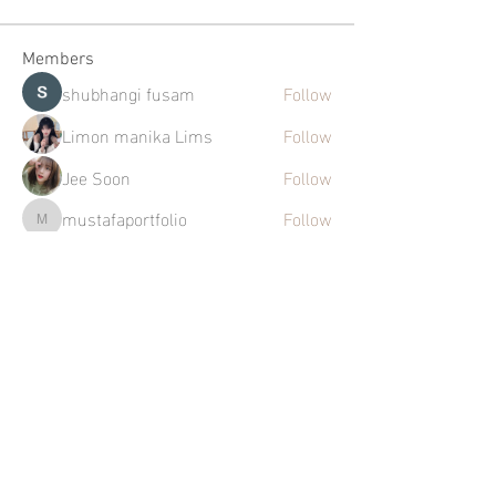
Members
shubhangi fusam
Follow
Limon manika Lims
Follow
Jee Soon
Follow
mustafaportfolio
Follow
mustafaportfolio
Linh Nguyễn
Follow
See All Members (272)
Mentions légales
Politique en matière de cookies
Politique de confidentialité