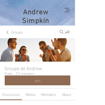
Andrew
Simpkin
Groups
Groupe de Andrew
Public
·
272 members
Join
Discussion
Media
Members
About