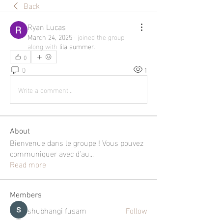
Back
Ryan Lucas
March 24, 2025
·
joined the group
along with
lila summer
.
0
0
1
Write a comment...
About
Bienvenue dans le groupe ! Vous pouvez
communiquer avec d'au
...
Read more
Members
shubhangi fusam
Follow