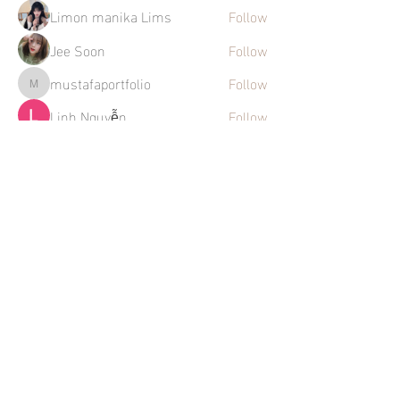
Limon manika Lims
Follow
Jee Soon
Follow
mustafaportfolio
Follow
mustafaportfolio
Linh Nguyễn
Follow
See All Members (270)
Mentions légales
Politique en matière de cookies
Politique de confidentialité
Conditions d'utilisation