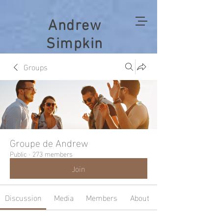
Andrew
Simpkin
Groups
Groupe de Andrew
Public
·
273 members
Join
Discussion
Media
Members
About