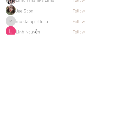
Jee Soon
Follow
mustafaportfolio
Follow
mustafaportfolio
Linh Nguyễn
Follow
See All Members (273)
Mentions légales
Politique en matière de cookies
Politique de confidentialité
Conditions d'utilisation
La Maison des Artistes
Instagram