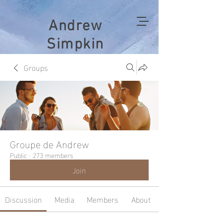
Andrew
Simpkin
Groups
Groupe de Andrew
Public
·
273 members
Join
Discussion
Media
Members
About