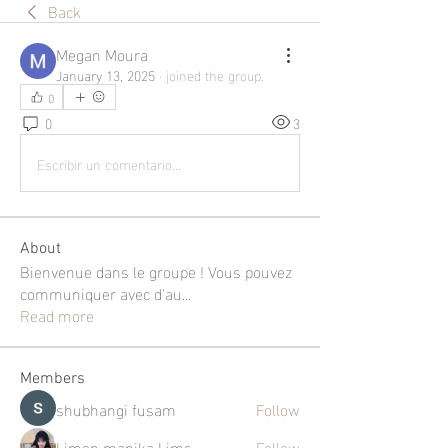
Back
Megan Moura
January 13, 2025
·
joined the group.
0
0
3
Escribir un comentario...
About
Bienvenue dans le groupe ! Vous pouvez
communiquer avec d'au
...
Read more
Members
shubhangi fusam
Follow
Limon manika Lims
Follow