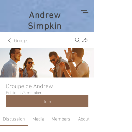
Andrew
Simpkin
Groups
Groupe de Andrew
Public
·
273 members
Join
Discussion
Media
Members
About