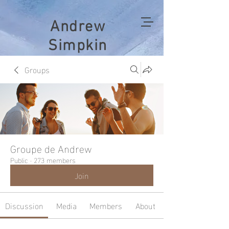
Andrew
Simpkin
Groups
Groupe de Andrew
Public
·
273 members
Join
Discussion
Media
Members
About