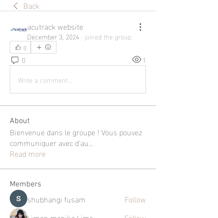
Back
acutrack website
December 3, 2024
·
joined the group.
0
0
1
Write a comment...
About
Bienvenue dans le groupe ! Vous pouvez
communiquer avec d'au
...
Read more
Members
shubhangi fusam
Follow
Limon manika Lims
Follow