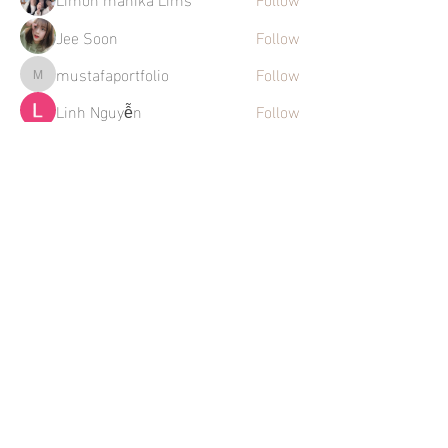
Jee Soon
Follow
mustafaportfolio
Follow
mustafaportfolio
Linh Nguyễn
Follow
See All Members (273)
Mentions légales
Politique en matière de cookies
Politique de confidentialité
Conditions d'utilisation
La Maison des Artistes
Instagram