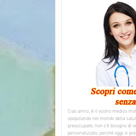
Ciao amici, è il vostro medico mot
spopolando nel mondo della salute
preoccupate, non c'è bisogno di 
personalizzato, perché oggi vi pr