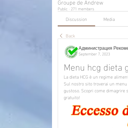
Groupe de Andrew
Public
·
271 members
Discussion
Media
Back
Администрация Реком
September 7, 2023
Menu hcg dieta g
La dieta HCG è un regime aliment
Sul nostro sito troverai un menu 
gustoso. Scopri come dimagrire s
gratuito!