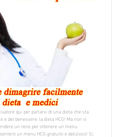
ivatore qui per parlarvi di una dieta che sta 
 e del benessere: la dieta HCG! Ma non vi 
vendere un rene per ottenere un menu 
esenterò un menu HCG gratuito e delizioso! Sì, 