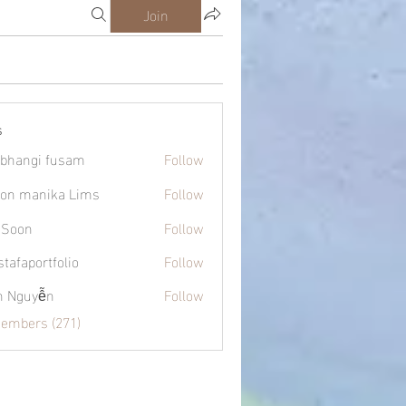
Join
s
bhangi fusam
Follow
on manika Lims
Follow
 Soon
Follow
tafaportfolio
Follow
ortfolio
h Nguyễn
Follow
Members (271)