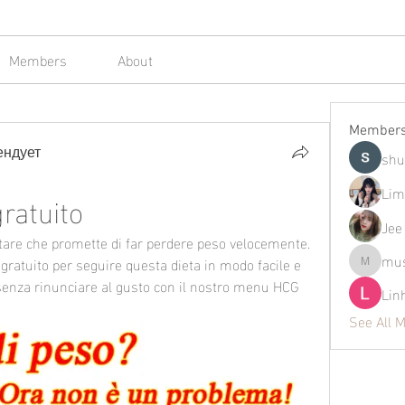
Members
About
Member
ендует
shu
Lim
ratuito
Jee
are che promette di far perdere peso velocemente. 
mus
gratuito per seguire questa dieta in modo facile e 
mustafap
enza rinunciare al gusto con il nostro menu HCG 
Lin
See All 