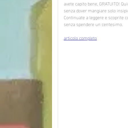
avete capito bene, GRATUITO! Quind
senza dover mangiare solo insipide 
Continuate a leggere e scoprite 
senza spendere un centesimo.
articolo completo