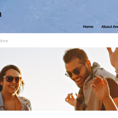
n
Home
About An
ndrew