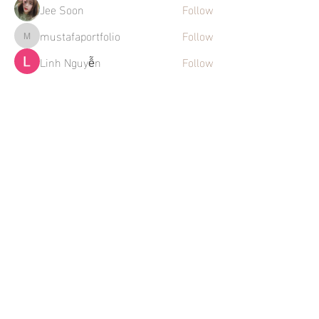
Jee Soon
Follow
mustafaportfolio
Follow
mustafaportfolio
Linh Nguyễn
Follow
See All Members (272)
Mentions légales
Politique en matière de cookies
Politique de confidentialité
Conditions d'utilisation
La Maison des Artistes
Instagram
Twitter