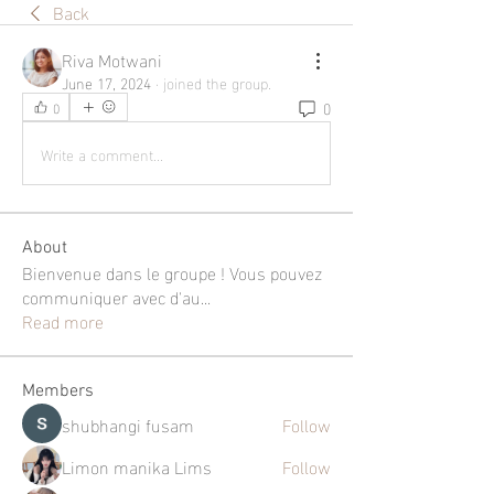
Back
Riva Motwani
June 17, 2024
·
joined the group.
0
0
Write a comment...
About
Bienvenue dans le groupe ! Vous pouvez
communiquer avec d'au
...
Read more
Members
shubhangi fusam
Follow
Limon manika Lims
Follow