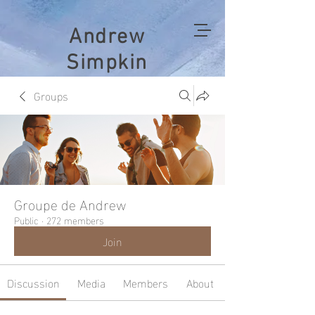
Andrew
Simpkin
Groups
Groupe de Andrew
Public
·
272 members
Join
Discussion
Media
Members
About