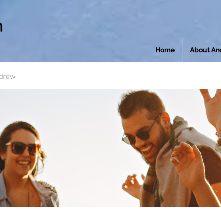
n
Home
About An
ndrew