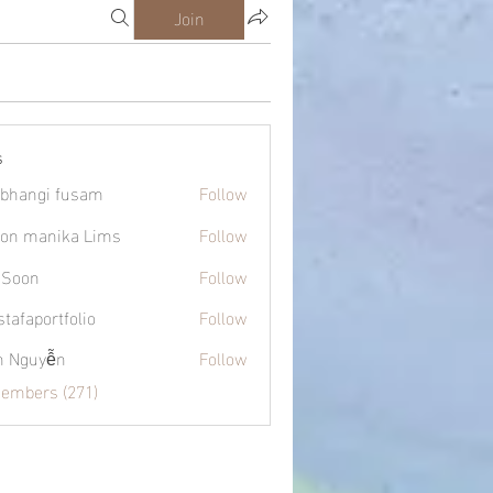
Join
s
bhangi fusam
Follow
on manika Lims
Follow
 Soon
Follow
tafaportfolio
Follow
ortfolio
h Nguyễn
Follow
Members (271)