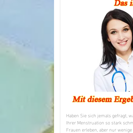
Haben Sie sich jemals gefragt, w
Ihrer Menstruation so stark schme
Frauen erleben, aber nur wenige 