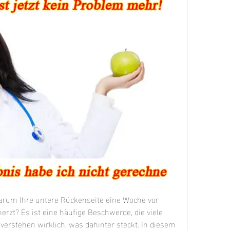
arum Ihre untere Rückenseite eine Woche vor 
rzt? Es ist eine häufige Beschwerde, die viele 
verstehen wirklich, was dahinter steckt. In diesem 