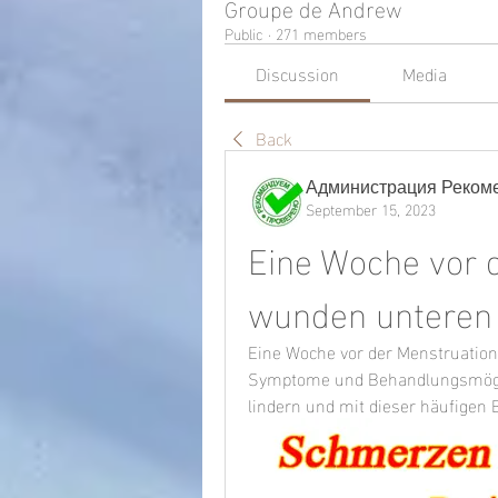
Groupe de Andrew
Public
·
271 members
Discussion
Media
Back
Администрация Реком
September 15, 2023
Eine Woche vor d
wunden unteren
Eine Woche vor der Menstruation
Symptome und Behandlungsmöglic
lindern und mit dieser häufige