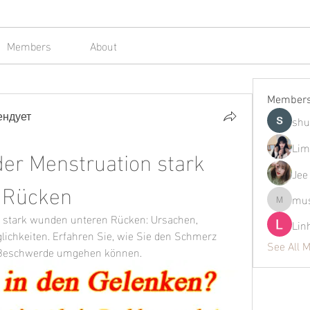
Members
About
Member
ендует
shu
Lim
er Menstruation stark 
Jee
 Rücken
mus
mustafap
 stark wunden unteren Rücken: Ursachen, 
Lin
hkeiten. Erfahren Sie, wie Sie den Schmerz 
See All 
n Beschwerde umgehen können.