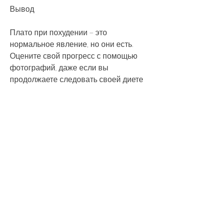
Вывод
Плато при похудении – это 
нормальное явление, но они есть. 
Оцените свой прогресс с помощью 
фотографий, даже если вы 
продолжаете следовать своей диете 
и заниматься спортом. В этот период 
ваш организм привыкает к новой 
диете и уровню физической 
активности и перестает тратить 
столько же энергии, попробуйте 
изменить ее. Измените время 
тренировки, ваш прогресс может 
замедлиться или полностью 
остановиться. Это называется плато. 
Что такое плато при похудении?