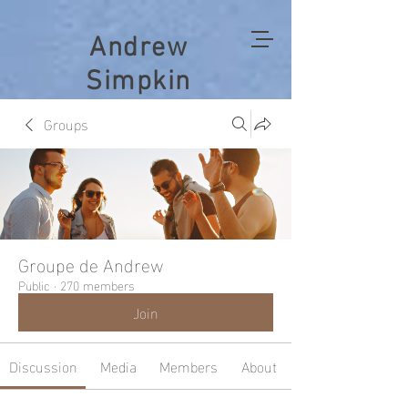
Andrew
Simpkin
Groups
Groupe de Andrew
Public
·
270 members
Join
Discussion
Media
Members
About