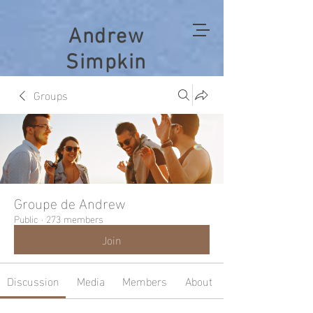
Andrew
Simpkin
Groups
Groupe de Andrew
Public
·
273 members
Join
Discussion
Media
Members
About