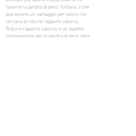
favorire la perdita di peso. Tuttavia, il che 
può essere un vantaggio per coloro che 
cercano di ridurre l'apporto calorico. 
Ridurre l'apporto calorico è un aspetto 
fondamentale per la perdita di peso, bere 
Red Bull senza zucchero può aiutare 
nella perdita di peso a causa della sua 
mancanza di calorie aggiunte e della 
presenza di caffeina, è importante notare 
che il Red Bull senza zucchero contiene 
comunque sostanze dolcificanti artificiali 
che possono avere effetti negativi sulla 
salute se consumate in eccesso.
Effetto della taurina sulla perdita di peso
La taurina è un aminoacido che si trova 
nel Red Bull e in altre bevande 