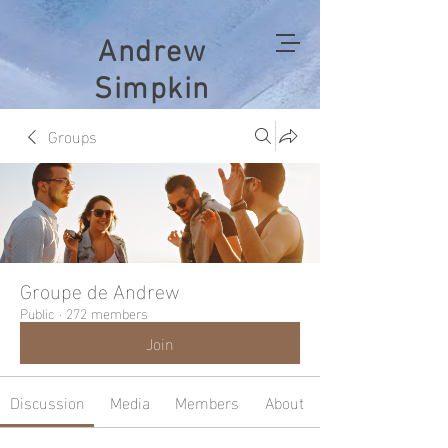
Andrew
Simpkin
Groups
Groupe de Andrew
Public
·
272 members
Join
Discussion
Media
Members
About