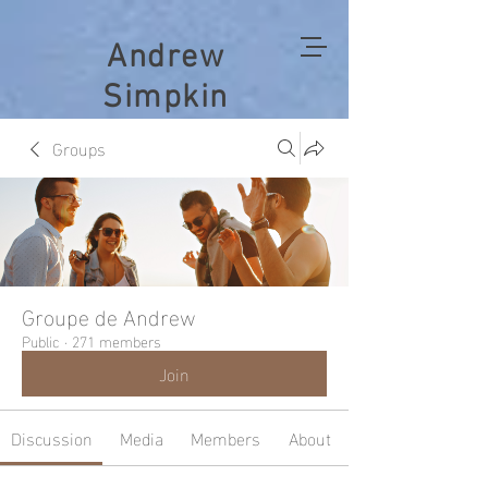
Andrew
Simpkin
Groups
Groupe de Andrew
Public
·
271 members
Join
Discussion
Media
Members
About