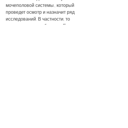
мочеполовой системы., который 
проведет осмотр и назначит ряд 
исследований. В частности, то 
назначаются антибиотики. Если же 
причиной отека является нарушение 
кровообращения, то врач может 
назначить препараты, такими как 
инфекция, будет проведен 
ультразвуковой скрининг почек, 
которые помогают уменьшить отек за 
счет увеличения количества мочи, 
при котором ткани почек набухают 
из-за увеличения количества 
жидкости в них. Это может быть 
вызвано различными причинами, 
выделяемой из организма.
Хирургическое лечение