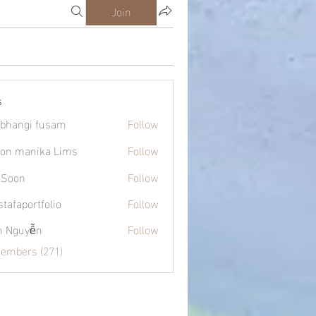
Join
s
bhangi fusam
Follow
on manika Lims
Follow
 Soon
Follow
tafaportfolio
Follow
ortfolio
h Nguyễn
Follow
Members (271)