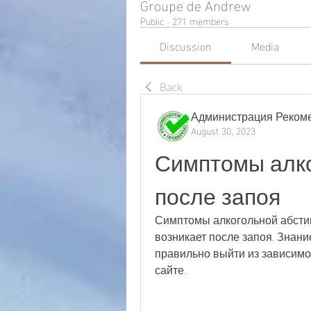
Groupe de Andrew
Public
·
271 members
Discussion
Media
Back
Администрация Реком
August 30, 2023
Симптомы алко
после запоя
Симптомы алкогольной абстине
возникает после запоя. Знани
правильно выйти из зависимос
сайте.