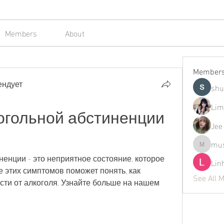
Members
About
Member
ендует
shu
Lim
гольной абстиненции 
Jee
mus
mustafap
нции - это неприятное состояние, которое 
Lin
е этих симптомов поможет понять, как 
See All 
ти от алкоголя. Узнайте больше на нашем 