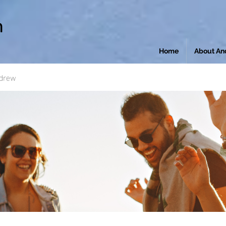
n
Home
About An
ndrew